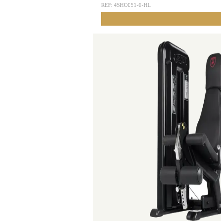
REF:
4SHO051-0-HL