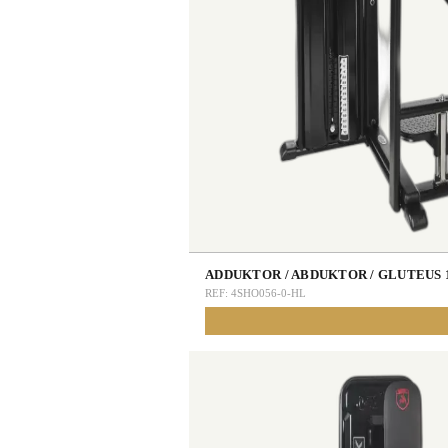
ADDUKTOR / ABDUKTOR / GLUTEUS 
REF:
4SHO056-0-HL