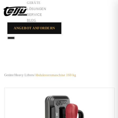
GERÄTE
LÖSUNGEN
SERVICE
BLOG
ANGEBOT ANFORDERN
GERÄTE
LÖSUNGEN
SERVICE
Geräte
/
Heavy Lifters
/
Abduktorenmaschine 160 kg