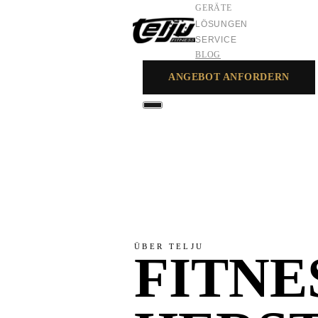
GERÄTE
LÖSUNGEN
SERVICE
BLOG
ANGEBOT ANFORDERN
GERÄTE
LÖSUNGEN
SERVICE
ÜBER TELJU
FITNE