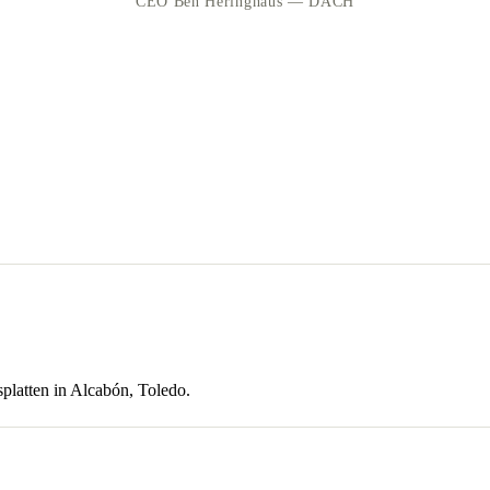
CEO Ben Heringhaus — DACH
platten in Alcabón, Toledo.