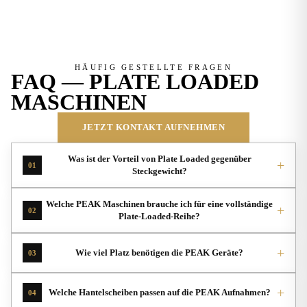
HÄUFIG GESTELLTE FRAGEN
FAQ — PLATE LOADED
MASCHINEN
JETZT KONTAKT AUFNEHMEN
Was ist der Vorteil von Plate Loaded gegenüber
+
01
Steckgewicht?
Welche PEAK Maschinen brauche ich für eine vollständige
+
02
Plate-Loaded-Reihe?
+
Wie viel Platz benötigen die PEAK Geräte?
03
+
Welche Hantelscheiben passen auf die PEAK Aufnahmen?
04