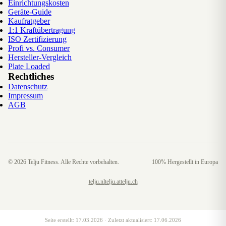
Einrichtungskosten
Geräte-Guide
Kaufratgeber
1:1 Kraftübertragung
ISO Zertifizierung
Profi vs. Consumer
Hersteller-Vergleich
Plate Loaded
Rechtliches
Datenschutz
Impressum
AGB
©
2026
Telju Fitness. Alle Rechte vorbehalten.
100% Hergestellt in Europa
telju.nl
telju.at
telju.ch
Seite erstellt:
17.03.2026
· Zuletzt aktualisiert:
17.06.2026