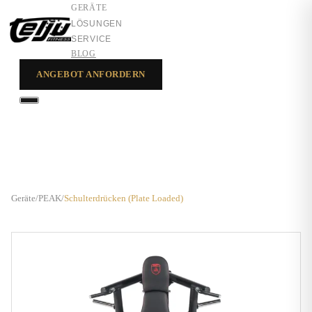
GERÄTE
LÖSUNGEN
SERVICE
BLOG
ANGEBOT ANFORDERN
GERÄTE
LÖSUNGEN
SERVICE
Geräte
/
PEAK
/
Schulterdrücken (Plate Loaded)