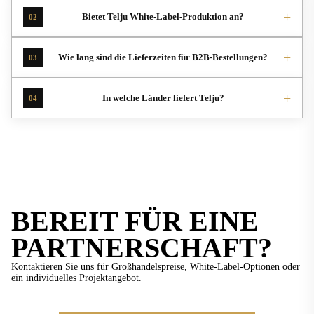
+
Bietet Telju White-Label-Produktion an?
02
+
Wie lang sind die Lieferzeiten für B2B-Bestellungen?
03
+
In welche Länder liefert Telju?
04
BEREIT FÜR EINE
PARTNERSCHAFT?
Kontaktieren Sie uns für Großhandelspreise, White-Label-Optionen oder
ein individuelles Projektangebot.