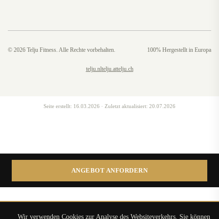
©
2026
Telju Fitness. Alle Rechte vorbehalten.
100% Hergestellt in Europa
telju.nl
telju.at
telju.ch
Seite erstellt:
16.03.2026
· Zuletzt aktualisiert:
20.07.2026
ANGEBOT ANFORDERN
Wir verwenden Cookies zur Analyse des Websiteverkehrs. Sie können