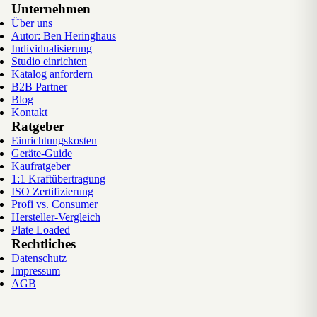
Unternehmen
Sachsen-Anhalt
2
Städte
Über uns
Autor: Ben Heringhaus
Hessen
6
Städte
Individualisierung
Studio einrichten
Katalog anfordern
Thüringen
2
Städte
B2B Partner
Blog
Sachsen
Kontakt
3
Städte
Ratgeber
Einrichtungskosten
Rheinland-Pfalz
5
Städte
Geräte-Guide
Kaufratgeber
Saarland
1:1 Kraftübertragung
1
Stadt
ISO Zertifizierung
Profi vs. Consumer
Baden-Württemberg
10
Städte
Hersteller-Vergleich
Plate Loaded
Rechtliches
Bayern
7
Städte
Datenschutz
Impressum
AGB