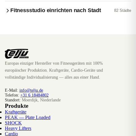
Fitnessstudio einrichten nach Stadt
82
Städte
Schleswig-Holstein
3
Städte
Hamburg
1
Stadt
Mecklenburg-Vorpommern
2
Städte
Europas einziger Hersteller von Fitnessgeräten mit 100%
Niedersachsen
11
Städte
europäischer Produktion. Kraftgeräte, Cardio-Geräte und
vollständige Individualisierung — alles aus einer Hand.
Bremen
2
Städte
E-Mail:
info@telju.de
Telefon:
+31 6 18484802
Nordrhein-Westfalen
25
Städte
Standort:
Moerdijk, Niederlande
Produkte
Kraftgeräte
Berlin
1
Stadt
PEAK — Plate Loaded
SHOCK
Brandenburg
1
Stadt
Heavy Lifters
Cardio