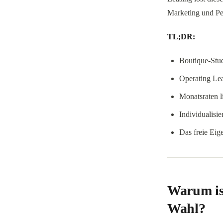
Marketing und Per
TL;DR:
Boutique-Stud
Operating Lea
Monatsraten l
Individualisi
Das freie Eig
Warum ist
Wahl?