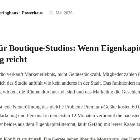
·
eringhaus
·
Powerhaus
11. Mai 2026
ür Boutique-Studios: Wenn Eigenkapit
 reicht
io verkauft Markenerlebnis, nicht Gerätestückzahl. Mitglieder zahlen 
ich das Studio anfühlt wie kein anderes in der Stadt. Das funktioniert n
 wirken, die Räume durchgestylt sind und das Marketing die Geschicht
ast jede Neueröffnung das gleiche Problem: Premium-Geräte kosten 60.
rketing und Personal in den ersten 12 Monaten verbrennt die nächsten
 beides aus dem Eigenkapital stemmt, läuft Gefahr, mit leerer Kasse zu
n Konflikt strukturell. Die Geräte gehen über die Monatsrate, das Kapita