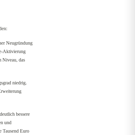
den:
iner Neugründung
e-Aktivierung
m Niveau, das
sgrad niedrig.
Erweiterung
deutlich bessere
en und
re Tausend Euro