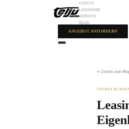
GERÄTE
LÖSUNGEN
SERVICE
BLOG
ANGEBOT ANFORDERN
GERÄTE
LÖSUNGEN
SERVICE
Zurück zum Blo
STUDIO-PLANU
Leasi
Eigen