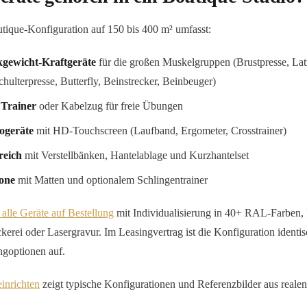
tique-Konfiguration auf 150 bis 400 m² umfasst:
ckgewicht-Kraftgeräte
für die großen Muskelgruppen (Brustpresse, La
chulterpresse, Butterfly, Beinstrecker, Beinbeuger)
 Trainer
oder Kabelzug für freie Übungen
iogeräte
mit HD-Touchscreen (Laufband, Ergometer, Crosstrainer)
reich
mit Verstellbänken, Hantelablage und Kurzhantelset
one
mit Matten und optionalem Schlingentrainer
 alle Geräte auf Bestellung
mit Individualisierung in 40+ RAL-Farben, 
kerei oder Lasergravur. Im Leasingvertrag ist die Konfiguration ident
ngoptionen auf.
inrichten
zeigt typische Konfigurationen und Referenzbilder aus realen