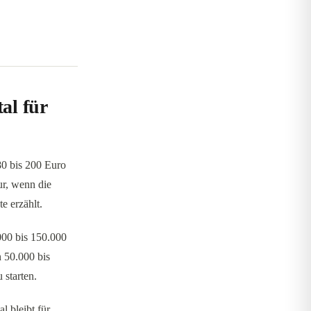
al für
80 bis 200 Euro
ur, wenn die
e erzählt.
000 bis 150.000
 50.000 bis
 starten.
l bleibt für