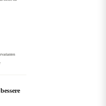
rvarianten
e
 bessere