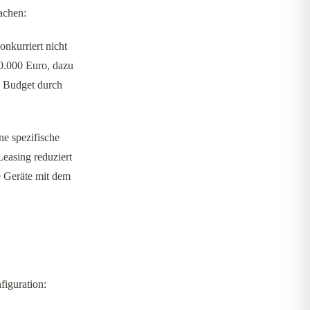
achen:
onkurriert nicht
60.000 Euro, dazu
s Budget durch
ne spezifische
Leasing reduziert
e Geräte mit dem
figuration: