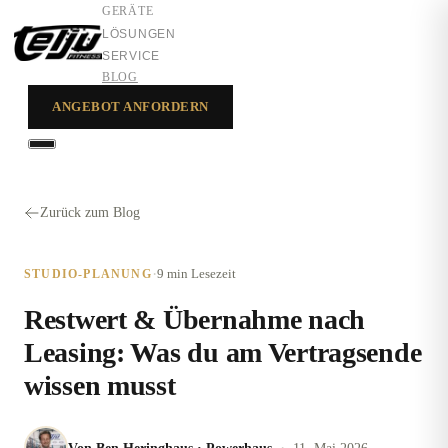
GERÄTE
LÖSUNGEN
SERVICE
BLOG
ANGEBOT ANFORDERN
GERÄTE
LÖSUNGEN
Zurück zum Blog
SERVICE
·
9 min
Lesezeit
STUDIO-PLANUNG
Restwert & Übernahme nach
Leasing: Was du am Vertragsende
wissen musst
·