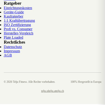
Ratgeber
Einrichtungskosten
Geräte-Guide
Kaufratgeber
1:1 Kraftübertragung
ISO Zertifizierung
Profi vs. Consumer
Hersteller-Vergleich
Plate Loaded
Rechtliches
Datenschutz
Impressum
AGB
©
2026
Telju Fitness. Alle Rechte vorbehalten.
100% Hergestellt in Europa
telju.nl
telju.at
telju.ch