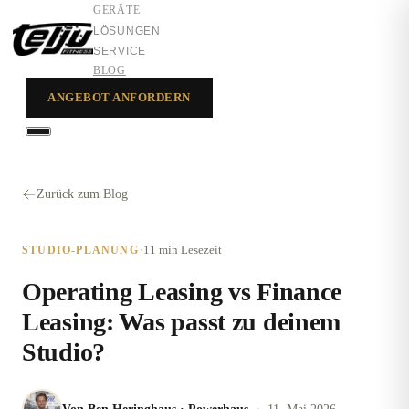
GERÄTE
LÖSUNGEN
SERVICE
BLOG
ANGEBOT ANFORDERN
GERÄTE
LÖSUNGEN
Zurück zum Blog
SERVICE
·
11 min
Lesezeit
STUDIO-PLANUNG
Operating Leasing vs Finance
Leasing: Was passt zu deinem
Studio?
·