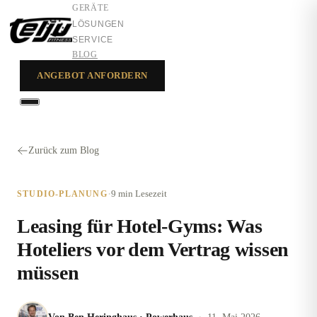
GERÄTE
LÖSUNGEN
SERVICE
BLOG
ANGEBOT ANFORDERN
GERÄTE
LÖSUNGEN
Zurück zum Blog
SERVICE
·
9 min
Lesezeit
STUDIO-PLANUNG
Leasing für Hotel-Gyms: Was
Hoteliers vor dem Vertrag wissen
müssen
·