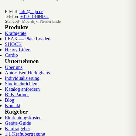
E-Mail:
info@telju.de
Telefon:
+31 6 18484802
Standort:
Moerdijk, Niederlande
Produkte
Kraftgeräte
PEAK — Plate Loaded
SHOCK
Heavy Lifters
Cardio
Unternehmen
Über uns
Autor: Ben Heringhaus
Individualisierung
Studio einrichten
Katalog anfordern
B2B Partner
Blog
Kontakt
Ratgeber
Einrichtungskosten
Geräte-Guide
Kaufratgeber
1:1 Kraftübertragung