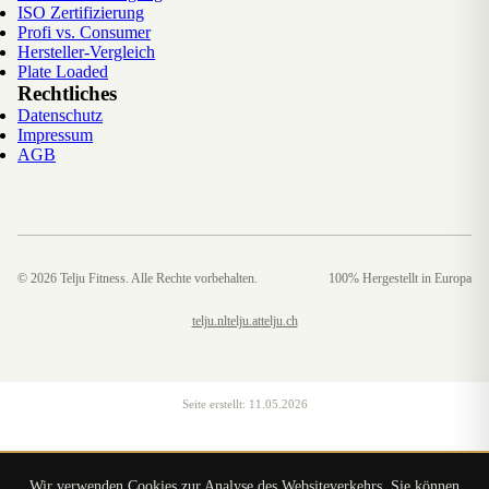
ISO Zertifizierung
Profi vs. Consumer
Hersteller-Vergleich
Plate Loaded
Rechtliches
Datenschutz
Impressum
AGB
©
2026
Telju Fitness. Alle Rechte vorbehalten.
100% Hergestellt in Europa
telju.nl
telju.at
telju.ch
Seite erstellt:
11.05.2026
Wir verwenden Cookies zur Analyse des Websiteverkehrs. Sie können