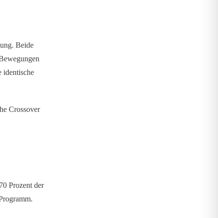
lung. Beide
er-Bewegungen
e identische
sche Crossover
 70 Prozent der
-Programm.