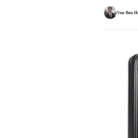
Von
Ben H