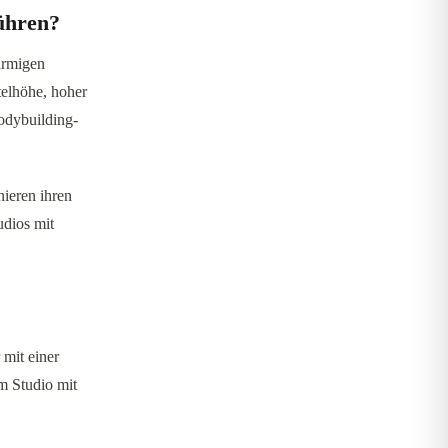
ühren?
armigen
telhöhe, hoher
odybuilding-
nieren ihren
dios mit
 mit einer
m Studio mit