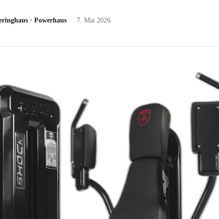
·
eringhaus
·
Powerhaus
7. Mai 2026