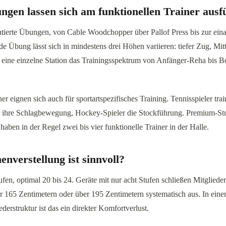
gen lassen sich am funktionellen Trainer ausf
ierte Übungen, von Cable Woodchopper über Pallof Press bis zur ein
de Übung lässt sich in mindestens drei Höhen variieren: tiefer Zug, Mit
 eine einzelne Station das Trainingsspektrum von Anfänger-Reha bis B
er eignen sich auch für sportartspezifisches Training. Tennisspieler trai
 ihre Schlagbewegung, Hockey-Spieler die Stockführung. Premium-Stu
haben in der Regel zwei bis vier funktionelle Trainer in der Halle.
nverstellung ist sinnvoll?
fen, optimal 20 bis 24. Geräte mit nur acht Stufen schließen Mitglieder
 165 Zentimetern oder über 195 Zentimetern systematisch aus. In eine
derstruktur ist das ein direkter Komfortverlust.