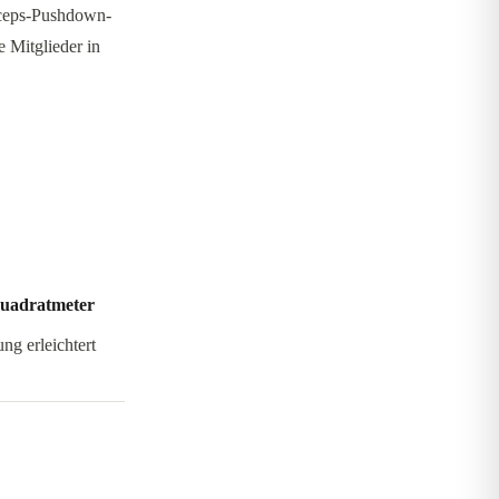
riceps-Pushdown-
 Mitglieder in
Quadratmeter
g erleichtert