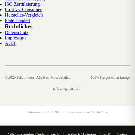
ISO Zertifizierung
Profi vs. Consumer
Hersteller-Vergleich
Plate Loaded
Rechtliches
Datenschutz
Impressum
AGB
©
2026
Telju Fitness. Alle Rechte vorbehalten.
100% Hergestellt in Europa
telju.nl
telju.at
telju.ch
Seite erstellt:
17.03.2026
· Zuletzt aktualisiert:
17.06.2026
Wir verwenden Cookies zur Analyse des Websiteverkehrs. Sie können