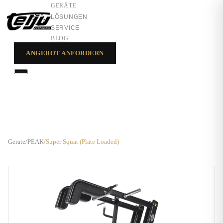
GERÄTE
LÖSUNGEN
SERVICE
BLOG
ANGEBOT ANFORDERN
GERÄTE
LÖSUNGEN
SERVICE
Geräte
/
PEAK
/
Super Squat (Plate Loaded)