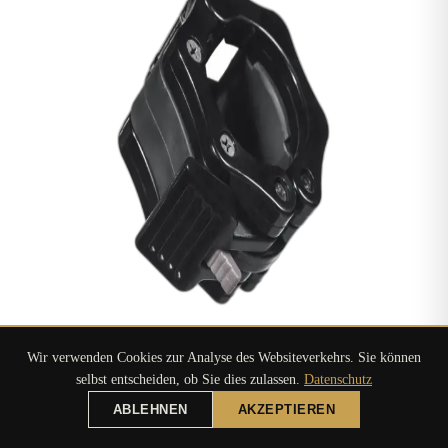
Federverschluss
Wir verwenden Cookies zur Analyse des Websiteverkehrs. Sie können
selbst entscheiden, ob Sie dies zulassen.
Datenschutz
ABLEHNEN
AKZEPTIEREN