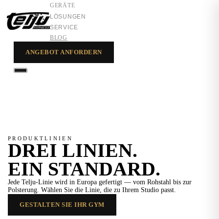
GERÄTE
LÖSUNGEN
SERVICE
BLOG
ANGEBOT ANFORDERN
GERÄTE
LÖSUNGEN
SERVICE
PRODUKTLINIEN
DREI LINIEN.
EIN STANDARD.
Jede Telju-Linie wird in Europa gefertigt — vom Rohstahl bis zur
Polsterung. Wählen Sie die Linie, die zu Ihrem Studio passt.
GESTALTEN SIE IHR GYM