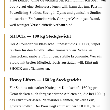
Plate Loaded, ohne Gewichtsstapel. Kein Limit nach oben: wer
300 kg auf eine Beinpresse legen will, kann das tun. Passt in
Powerlifting-Studios, Strength-Gyms und gemischte Studios
mit starkem Freihantelbereich. Geringer Wartungsaufwand,
weil weniger Verschleißteile verbaut sind.
SHOCK — 100 kg Steckgewicht
Der Allrounder für klassische Fitnessstudios. 100 kg Stapel
reichen für den Großteil aller Trainierenden. Schnelles
Umstecken, saubere Führungen, stabile Ergonomie. Wer ein
Studio mit breiter Mitgliederbasis ausstatten will, fährt mit
SHOCK am effizientesten.
Heavy Lifters — 160 kg Steckgewicht
Für Studios mit starker Kraftsport-Kundschaft. 160 kg pro
Gerät decken auch fortgeschrittene Athleten ab, die bei 100 kg
das Etikett verlassen. Verstärkter Rahmen, dickere Seile,
größere Rollen. Der Preis liegt spürbar über SHOCK, dafür