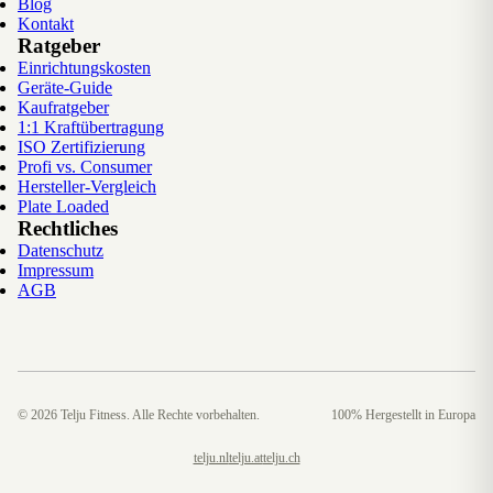
Blog
Kontakt
Ratgeber
Einrichtungskosten
Geräte-Guide
Kaufratgeber
1:1 Kraftübertragung
ISO Zertifizierung
Profi vs. Consumer
Hersteller-Vergleich
Plate Loaded
Rechtliches
Datenschutz
Impressum
AGB
©
2026
Telju Fitness. Alle Rechte vorbehalten.
100% Hergestellt in Europa
telju.nl
telju.at
telju.ch