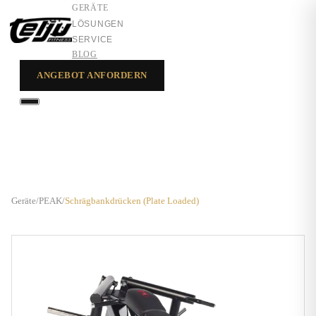
GERÄTE
LÖSUNGEN
SERVICE
BLOG
ANGEBOT ANFORDERN
GERÄTE
LÖSUNGEN
SERVICE
Geräte
/
PEAK
/
Schrägbankdrücken (Plate Loaded)