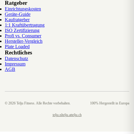
Ratgeber
Einrichtungskosten
Geräte-Guide
Kaufratgeber
1:1 Kraftübertragung
ISO Zertifizierung
Profi vs. Consumer
Hersteller-Vergleich
Plate Loaded
Rechtliches
Datenschutz
Impressum
AGB
©
2026
Telju Fitness. Alle Rechte vorbehalten.
100% Hergestellt in Europa
telju.nl
telju.at
telju.ch