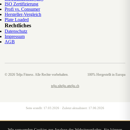
ISO Zertifizierung
Profi vs. Consumer
Hersteller-Vergleich
Plate Loaded
Rechtliches
Datenschutz
Impressum
AGB
©
2026
Telju Fitness. Alle Rechte vorbehalten.
100% Hergestellt in Europa
telju.nl
telju.at
telju.ch
Seite erstellt:
17.03.2026
· Zuletzt aktualisiert:
17.06.2026
Wir verwenden Cookies zur Analyse des Websiteverkehrs. Sie können