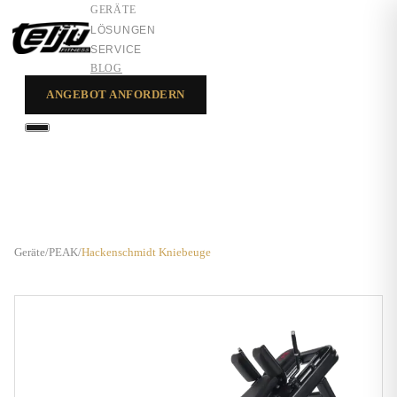
GERÄTE
LÖSUNGEN
SERVICE
BLOG
ANGEBOT ANFORDERN
GERÄTE
LÖSUNGEN
SERVICE
Geräte
/
PEAK
/
Hackenschmidt Kniebeuge