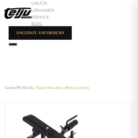
GERÄTE
LÖSUNGEN
SERVICE
BLOG
ANGEBOT ANFORDERN
GERÄTE
LÖSUNGEN
SERVICE
Geräte
/
PEAK
/
Hip Thrust Maschine (Plate Loaded)