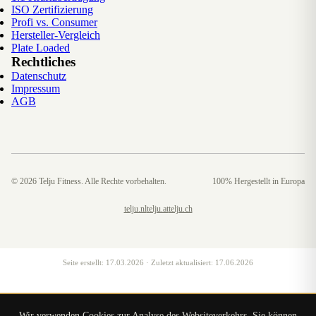
ISO Zertifizierung
Profi vs. Consumer
Hersteller-Vergleich
Plate Loaded
Rechtliches
Datenschutz
Impressum
AGB
©
2026
Telju Fitness. Alle Rechte vorbehalten.
100% Hergestellt in Europa
telju.nl
telju.at
telju.ch
Seite erstellt:
17.03.2026
· Zuletzt aktualisiert:
17.06.2026
Wir verwenden Cookies zur Analyse des Websiteverkehrs. Sie können