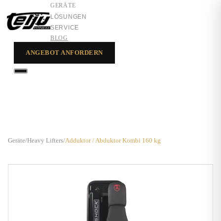
GERÄTE
LÖSUNGEN
SERVICE
BLOG
ANGEBOT ANFORDERN
GERÄTE
LÖSUNGEN
SERVICE
Geräte
/
Heavy Lifters
/
Adduktor / Abduktor Kombi 160 kg