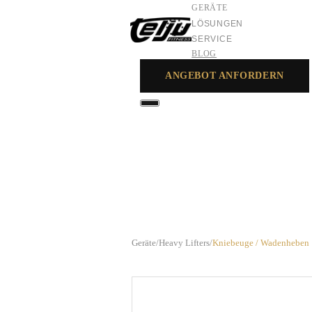
GERÄTE
LÖSUNGEN
SERVICE
BLOG
ANGEBOT ANFORDERN
GERÄTE
LÖSUNGEN
SERVICE
Geräte
/
Heavy Lifters
/
Kniebeuge / Wadenheben