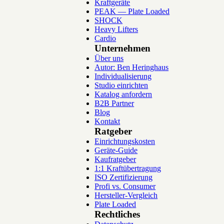
Kraftgeräte
PEAK — Plate Loaded
SHOCK
Heavy Lifters
Cardio
Unternehmen
Über uns
Autor: Ben Heringhaus
Individualisierung
Studio einrichten
Katalog anfordern
B2B Partner
Blog
Kontakt
Ratgeber
Einrichtungskosten
Geräte-Guide
Kaufratgeber
1:1 Kraftübertragung
ISO Zertifizierung
Profi vs. Consumer
Hersteller-Vergleich
Plate Loaded
Rechtliches