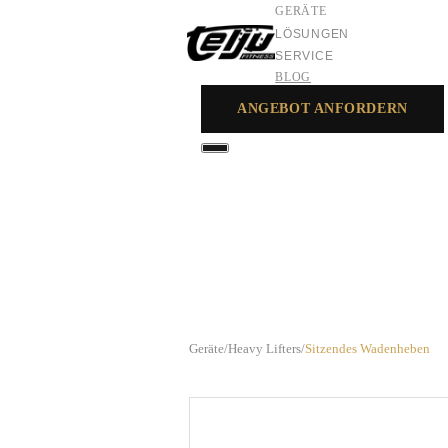
GERÄTE
LÖSUNGEN
SERVICE
BLOG
ANGEBOT ANFORDERN
GERÄTE
LÖSUNGEN
SERVICE
Geräte
/
Heavy Lifters
/
Sitzendes Wadenheben