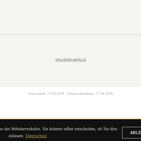
telju.nl
telju.at
telju.ch
Seite erstellt:
17.03.2026
· Zuletzt aktualisiert:
17.06.2026
 des Websiteverkehrs. Sie können selbst entscheiden, ob Sie dies
ABL
ANGEBOT ANFORDERN
zulassen.
Datenschutz