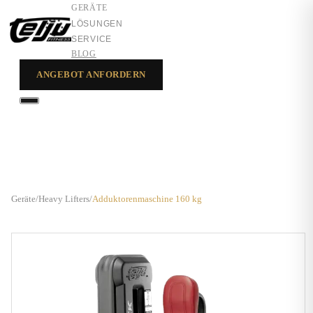
GERÄTE
LÖSUNGEN
SERVICE
BLOG
ANGEBOT ANFORDERN
GERÄTE
LÖSUNGEN
SERVICE
Geräte
/
Heavy Lifters
/
Adduktorenmaschine 160 kg