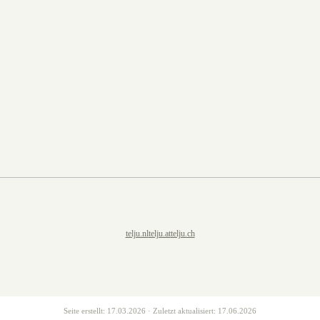
telju.nl
telju.at
telju.ch
Seite erstellt:
17.03.2026
· Zuletzt aktualisiert:
17.06.2026