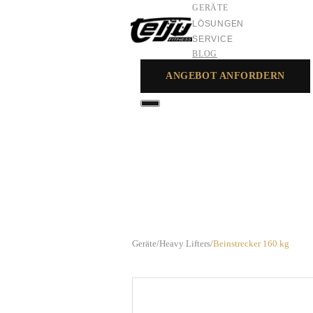
GERÄTE
LÖSUNGEN
SERVICE
BLOG
ANGEBOT ANFORDERN
GERÄTE
LÖSUNGEN
SERVICE
Geräte
/
Heavy Lifters
/
Beinstrecker 160 kg