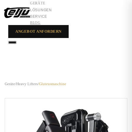
GERÄTE
LÖSUNGEN
SERVICE
BLOG
ANGEBOT ANFORDERN
GERÄTE
LÖSUNGEN
SERVICE
Geräte
/
Heavy Lifters
/
Gluteusmaschine