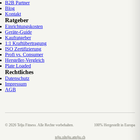
B2B Partner
Blog
Kontakt
Ratgeber
Einrichtungskosten
Geräte-Guide
Kaufratgeber
1:1 Kraftübertragung
ISO Zertifizierung
Profi vs. Consumer
Hersteller-Vergleich
Plate Loaded
Rechtliches
Datenschutz
Impressum
AGB
©
2026
Telju Fitness. Alle Rechte vorbehalten.
100% Hergestellt in Europa
telju.nl
telju.at
telju.ch