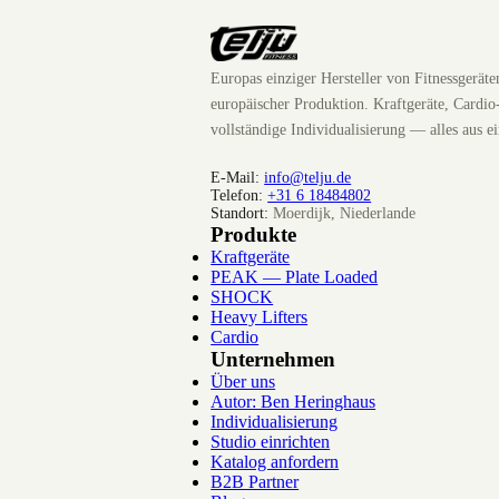
Europas einziger Hersteller von Fitnessgerät
europäischer Produktion. Kraftgeräte, Cardio
vollständige Individualisierung — alles aus e
E-Mail:
info@telju.de
Telefon:
+31 6 18484802
Standort:
Moerdijk, Niederlande
Produkte
Kraftgeräte
PEAK — Plate Loaded
SHOCK
Heavy Lifters
Cardio
Unternehmen
Über uns
Autor: Ben Heringhaus
Individualisierung
Studio einrichten
Katalog anfordern
B2B Partner