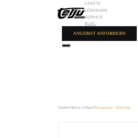
GERÄTE
LÖSUNGEN
SERVICE
BLOG
ANGEBOT ANFORDERN
GERÄTE
LÖSUNGEN
SERVICE
Geräte
/
Heavy Lifters
/
Brustpresse / Butterfly