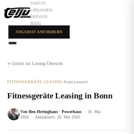
GERÄTE
LÖSUNGEN
SERVICE
BLOG
ANGEBOT ANFORDERN
GERÄTE
LÖSUNGEN
Zurück zur Leasing-Übersicht
SERVICE
·
8 min
Lesezeit
FITNESSGERÄTE LEASING
Fitnessgeräte Leasing in Bonn
·
Von
Ben Heringhaus
·
Powerhaus
16. Mai
·
2026
Aktualisiert:
26. Mai 2026