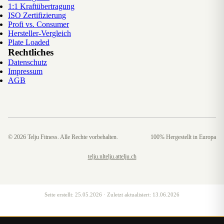
1:1 Kraftübertragung
ISO Zertifizierung
Profi vs. Consumer
Hersteller-Vergleich
Plate Loaded
Rechtliches
Datenschutz
Impressum
AGB
©
2026
Telju Fitness. Alle Rechte vorbehalten.
100% Hergestellt in Europa
telju.nl
telju.at
telju.ch
Seite erstellt:
25.05.2026
· Zuletzt aktualisiert:
13.06.2026