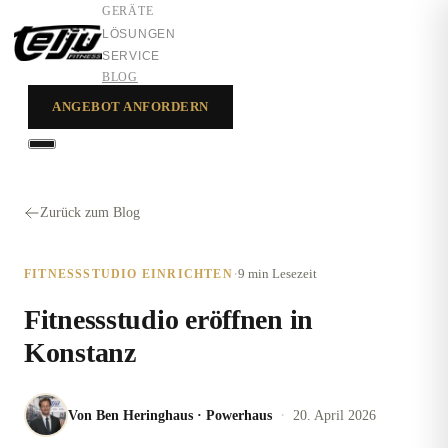
GERÄTE
LÖSUNGEN
SERVICE
BLOG
ANGEBOT ANFORDERN
GERÄTE
LÖSUNGEN
Zurück zum Blog
SERVICE
·
9 min
Lesezeit
FITNESSSTUDIO EINRICHTEN
Fitnessstudio eröffnen in
Konstanz
·
Von
Ben Heringhaus
·
Powerhaus
20. April 2026