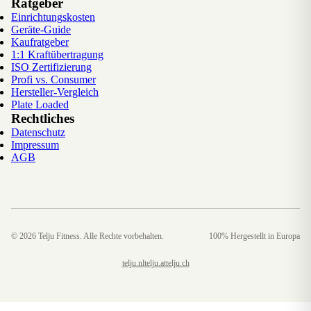
Ratgeber
Einrichtungskosten
Geräte-Guide
Kaufratgeber
1:1 Kraftübertragung
ISO Zertifizierung
Profi vs. Consumer
Hersteller-Vergleich
Plate Loaded
Rechtliches
Datenschutz
Impressum
AGB
©
2026
Telju Fitness. Alle Rechte vorbehalten.
100% Hergestellt in Europa
telju.nl
telju.at
telju.ch