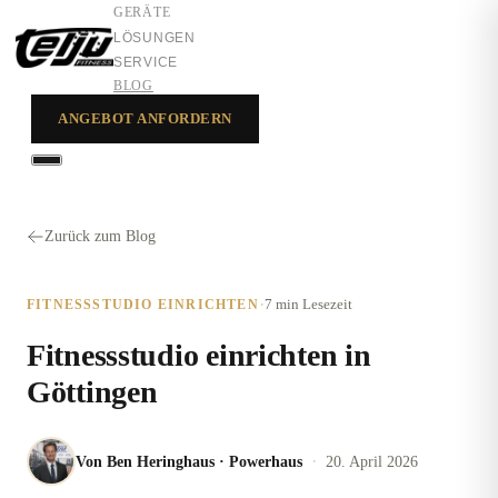
GERÄTE
LÖSUNGEN
SERVICE
BLOG
ANGEBOT ANFORDERN
GERÄTE
LÖSUNGEN
Zurück zum Blog
SERVICE
·
7 min
Lesezeit
FITNESSSTUDIO EINRICHTEN
Fitnessstudio einrichten in
Göttingen
·
Von
Ben Heringhaus
·
Powerhaus
20. April 2026