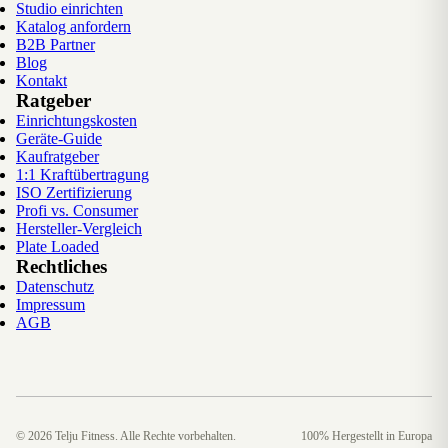
Studio einrichten
Katalog anfordern
B2B Partner
Blog
Kontakt
Ratgeber
Einrichtungskosten
Geräte-Guide
Kaufratgeber
1:1 Kraftübertragung
ISO Zertifizierung
Profi vs. Consumer
Hersteller-Vergleich
Plate Loaded
Rechtliches
Datenschutz
Impressum
AGB
©
2026
Telju Fitness. Alle Rechte vorbehalten.
100% Hergestellt in Europa