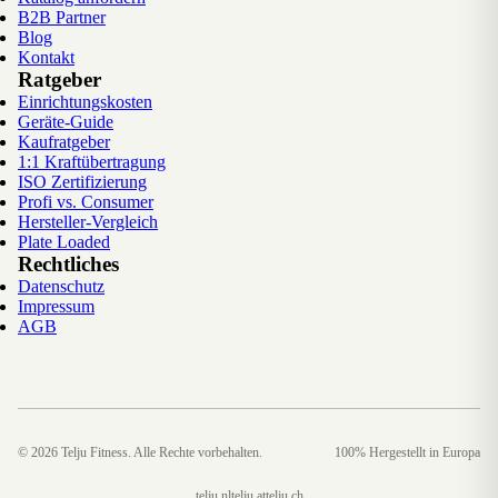
B2B Partner
Blog
Kontakt
Ratgeber
Einrichtungskosten
Geräte-Guide
Kaufratgeber
1:1 Kraftübertragung
ISO Zertifizierung
Profi vs. Consumer
Hersteller-Vergleich
Plate Loaded
Rechtliches
Datenschutz
Impressum
AGB
©
2026
Telju Fitness. Alle Rechte vorbehalten.
100% Hergestellt in Europa
telju.nl
telju.at
telju.ch