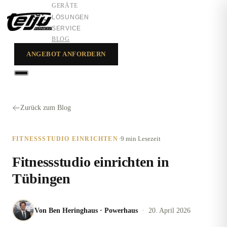
GERÄTE
LÖSUNGEN
SERVICE
BLOG
ANGEBOT ANFORDERN
GERÄTE
LÖSUNGEN
Zurück zum Blog
SERVICE
·
9 min
Lesezeit
FITNESSSTUDIO EINRICHTEN
Fitnessstudio einrichten in
Tübingen
·
Von
Ben Heringhaus
·
Powerhaus
20. April 2026