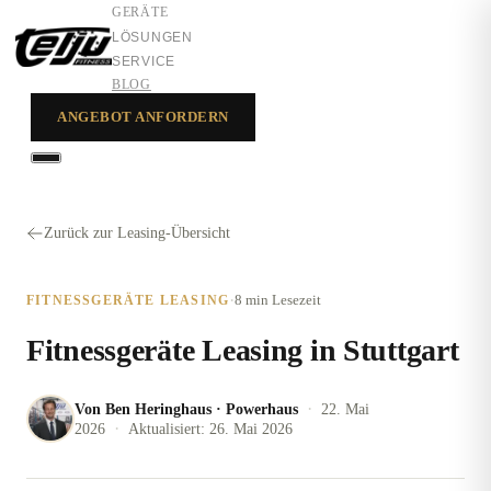
GERÄTE
LÖSUNGEN
SERVICE
BLOG
ANGEBOT ANFORDERN
GERÄTE
LÖSUNGEN
Zurück zur Leasing-Übersicht
SERVICE
·
8 min
Lesezeit
FITNESSGERÄTE LEASING
Fitnessgeräte Leasing in Stuttgart
·
Von
Ben Heringhaus
·
Powerhaus
22. Mai
·
2026
Aktualisiert:
26. Mai 2026