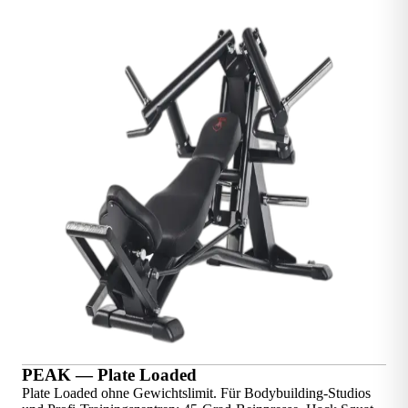
PEAK — Plate Loaded
Plate Loaded ohne Gewichtslimit. Für Bodybuilding-Studios