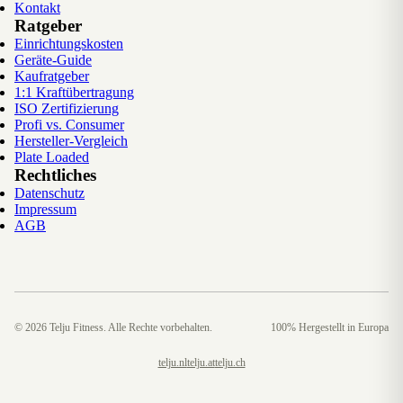
Kontakt
Ratgeber
Einrichtungskosten
Geräte-Guide
Kaufratgeber
1:1 Kraftübertragung
ISO Zertifizierung
Profi vs. Consumer
Hersteller-Vergleich
Plate Loaded
Rechtliches
Datenschutz
Impressum
AGB
©
2026
Telju Fitness. Alle Rechte vorbehalten.
100% Hergestellt in Europa
telju.nl
telju.at
telju.ch