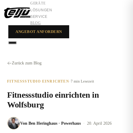
GERÄTE
LÖSUNGEN
SERVICE
BLOG
ANGEBOT ANFORDERN
GERÄTE
LÖSUNGEN
Zurück zum Blog
SERVICE
·
7 min
Lesezeit
FITNESSSTUDIO EINRICHTEN
Fitnessstudio einrichten in
Wolfsburg
·
Von
Ben Heringhaus
·
Powerhaus
20. April 2026