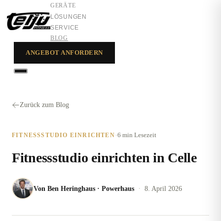
GERÄTE
LÖSUNGEN
SERVICE
BLOG
ANGEBOT ANFORDERN
GERÄTE
LÖSUNGEN
Zurück zum Blog
SERVICE
·
6 min
Lesezeit
FITNESSSTUDIO EINRICHTEN
Fitnessstudio einrichten in Celle
·
Von
Ben Heringhaus
·
Powerhaus
8. April 2026