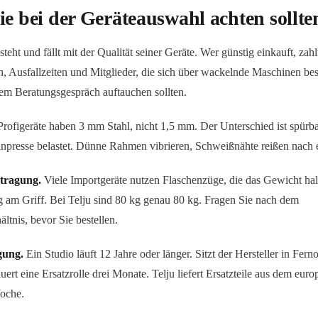
e bei der Geräteauswahl achten sollte
steht und fällt mit der Qualität seiner Geräte. Wer günstig einkauft, zahl
n, Ausfallzeiten und Mitglieder, die sich über wackelnde Maschinen b
dem Beratungsgespräch auftauchen sollten.
rofigeräte haben 3 mm Stahl, nicht 1,5 mm. Der Unterschied ist spürb
npresse belastet. Dünne Rahmen vibrieren, Schweißnähte reißen nach e
tragung.
Viele Importgeräte nutzen Flaschenzüge, die das Gewicht hal
g am Griff. Bei Telju sind 80 kg genau 80 kg. Fragen Sie nach dem
ltnis, bevor Sie bestellen.
gung.
Ein Studio läuft 12 Jahre oder länger. Sitzt der Hersteller in Fern
uert eine Ersatzrolle drei Monate. Telju liefert Ersatzteile aus dem eur
Woche.