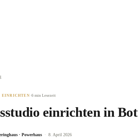
g
·
6 min
Lesezeit
O EINRICHTEN
sstudio einrichten in Bo
·
eringhaus
·
Powerhaus
8. April 2026