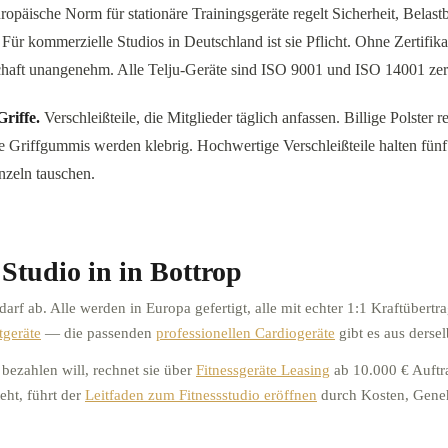
opäische Norm für stationäre Trainingsgeräte regelt Sicherheit, Belast
Für kommerzielle Studios in Deutschland ist sie Pflicht. Ohne Zertifika
haft unangenehm. Alle Telju-Geräte sind ISO 9001 und ISO 14001 zerti
riffe.
Verschleißteile, die Mitglieder täglich anfassen. Billige Polster 
 Griffgummis werden klebrig. Hochwertige Verschleißteile halten fünf 
inzeln tauschen.
 Studio in
in Bottrop
rf ab. Alle werden in Europa gefertigt, alle mit echter 1:1 Kraftübertr
tgeräte
—
die passenden
professionellen Cardiogeräte
gibt es aus derse
bezahlen will, rechnet sie über
Fitnessgeräte Leasing
ab 10.000 € Auft
eht, führt der
Leitfaden zum Fitnessstudio eröffnen
durch Kosten, Gene