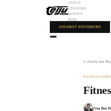
GERÄTE
LÖSUNGEN
SERVICE
BLOG
ANGEBOT ANFORDERN
GERÄTE
LÖSUNGEN
SERVICE
Zurück zum Blo
FITNESSSTUDI
Fitnes
Von
Ben H