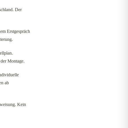
schland. Der
nem Erstgespräch
terung.
ellplan.
 der Montage.
dividuelle
en ab
inweisung. Kein