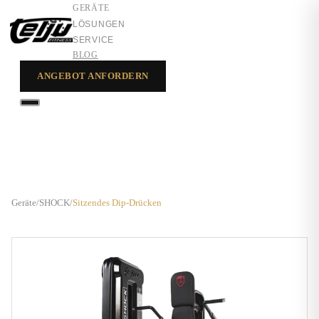
GERÄTE
LÖSUNGEN
SERVICE
BLOG
ANGEBOT ANFORDERN
GERÄTE
LÖSUNGEN
SERVICE
Geräte
/
SHOCK
/
Sitzendes Dip-Drücken