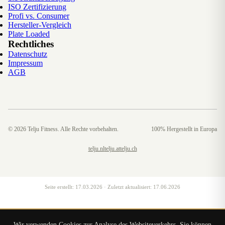
ISO Zertifizierung
Profi vs. Consumer
Hersteller-Vergleich
Plate Loaded
Rechtliches
Datenschutz
Impressum
AGB
©
2026
Telju Fitness. Alle Rechte vorbehalten.
100% Hergestellt in Europa
telju.nl
telju.at
telju.ch
Seite erstellt:
17.03.2026
· Zuletzt aktualisiert:
17.06.2026
Wir verwenden Cookies zur Analyse des Websiteverkehrs. Sie können