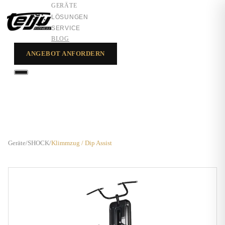
GERÄTE
LÖSUNGEN
SERVICE
BLOG
ANGEBOT ANFORDERN
GERÄTE
LÖSUNGEN
SERVICE
Geräte
/
SHOCK
/
Klimmzug / Dip Assist