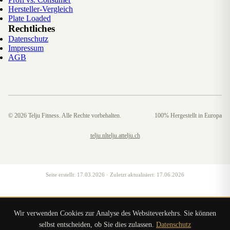
Hersteller-Vergleich
Plate Loaded
Rechtliches
Datenschutz
Impressum
AGB
©
2026
Telju Fitness. Alle Rechte vorbehalten.
100% Hergestellt in Europa
telju.nl
telju.at
telju.ch
Seite erstellt:
17.03.2026
· Zuletzt aktualisiert:
17.06.2026
Wir verwenden Cookies zur Analyse des Websiteverkehrs. Sie können
selbst entscheiden, ob Sie dies zulassen.
Datenschutz