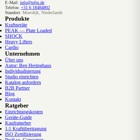
E-Mail:
info@telju.de
Telefon:
+31 6 18484802
Standort:
Moerdijk, Niederlande
Produkte
Kraftgeräte
PEAK — Plate Loaded
SHOCK
Heavy Lifters
Cardio
Unternehmen
Über uns
Autor: Ben Heringhaus
Individualisierung
Studio einrichten
Katalog anfordern
B2B Partner
Blog
Kontakt
Ratgeber
Einrichtungskosten
Geräte-Guide
Kaufratgeber
1:1 Kraftübertragung
ISO Zertifizierung
Profi vs. Consumer