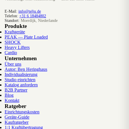
E-Mail:
info@telju.de
Telefon:
+31 6 18484802
Standort:
Moerdijk, Niederlande
Produkte
Kraftgeräte
PEAK — Plate Loaded
SHOCK
Heavy Lifters
Cardio
Unternehmen
Über uns
Autor: Ben Heringhaus
Individualisierung
Studio einrichten
Katalog anfordern
B2B Partner
Blog
Kontakt
Ratgeber
Einrichtungskosten
Geräte-Guide
Kaufratgeber
1:1 Kraftübertragung