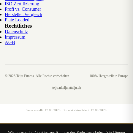
ISO Zertifizierung
Profi vs. Consumer
Hersteller-Vergleich
Plate Loaded
Rechtliches
Datenschutz
Impressum
AGB
©
2026
Telju Fitness. Alle Rechte vorbehalten.
100% Hergestellt in Europa
telju.nl
telju.at
telju.ch
Seite erstellt:
17.03.2026
· Zuletzt aktualisiert:
17.06.2026
Wir verwenden Cookies zur Analyse des Websiteverkehrs. Sie können