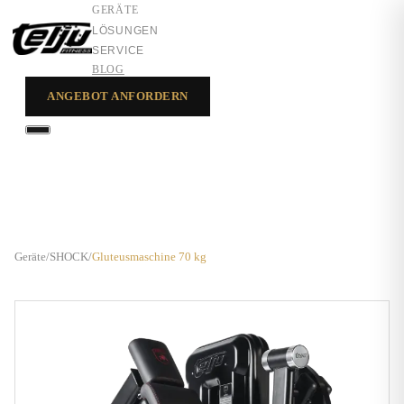
GERÄTE
LÖSUNGEN
SERVICE
BLOG
ANGEBOT ANFORDERN
GERÄTE
LÖSUNGEN
SERVICE
Geräte
/
SHOCK
/
Gluteusmaschine 70 kg