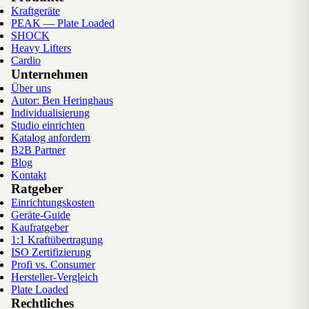
Kraftgeräte
PEAK — Plate Loaded
SHOCK
Heavy Lifters
Cardio
Unternehmen
Über uns
Autor: Ben Heringhaus
Individualisierung
Studio einrichten
Katalog anfordern
B2B Partner
Blog
Kontakt
Ratgeber
Einrichtungskosten
Geräte-Guide
Kaufratgeber
1:1 Kraftübertragung
ISO Zertifizierung
Profi vs. Consumer
Hersteller-Vergleich
Plate Loaded
Rechtliches