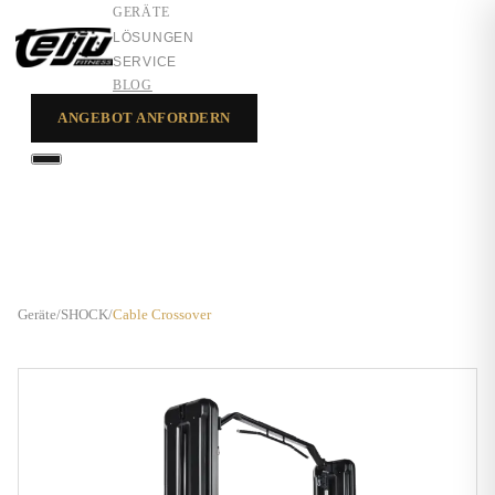
GERÄTE
LÖSUNGEN
SERVICE
BLOG
ANGEBOT ANFORDERN
GERÄTE
LÖSUNGEN
SERVICE
Geräte
/
SHOCK
/
Cable Crossover