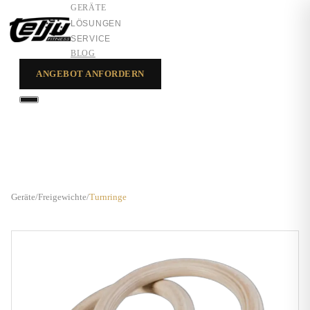
GERÄTE
LÖSUNGEN
SERVICE
BLOG
ANGEBOT ANFORDERN
GERÄTE
LÖSUNGEN
SERVICE
Geräte
/
Freigewichte
/
Turnringe