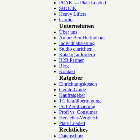
PEAK — Plate Loaded
SHOCK
Heavy Lifters
Cardio
Unternehmen
Über uns
Autor: Ben Heringhaus
Individualisierung
Studio einrichten
Katalog anfordern
B2B Partner
Blog
Kontakt
Ratgeber
Einrichtungskosten
Geräte-Guide
Kaufratgeber
1:1 Kraftübertragung
ISO Zertifizierung
Profi vs. Consumer
Hersteller-Vergleich
Plate Loaded
Rechtliches
Datenschutz