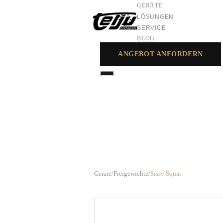
GERÄTE
LÖSUNGEN
SERVICE
BLOG
ANGEBOT ANFORDERN
GERÄTE
LÖSUNGEN
SERVICE
Geräte
/
Freigewichte
/
Sissy Squat