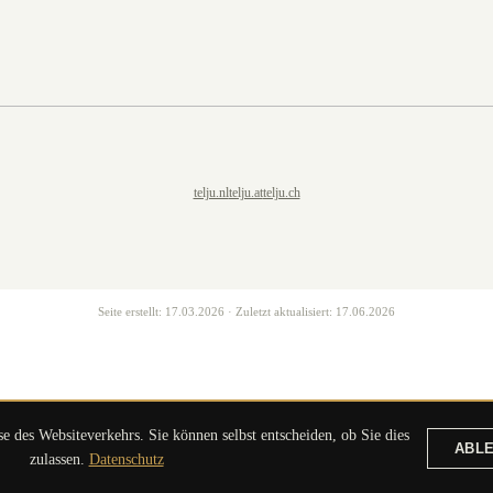
telju.nl
telju.at
telju.ch
Seite erstellt:
17.03.2026
· Zuletzt aktualisiert:
17.06.2026
 des Websiteverkehrs. Sie können selbst entscheiden, ob Sie dies
ABL
ANGEBOT ANFORDERN
zulassen.
Datenschutz