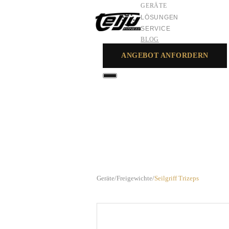
GERÄTE
LÖSUNGEN
SERVICE
BLOG
ANGEBOT ANFORDERN
GERÄTE
LÖSUNGEN
SERVICE
Geräte
/
Freigewichte
/
Seilgriff Trizeps