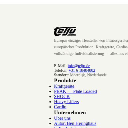
Europas einziger Hersteller von Fitnessgerät
europäischer Produktion. Kraftgeräte, Cardio
vollständige Individualisierung — alles aus e
E-Mail:
info@telju.de
Telefon:
+31 6 18484802
Standort:
Moerdijk, Niederlande
Produkte
Kraftgeräte
PEAK — Plate Loaded
SHOCK
Heavy Lifters
Cardio
Unternehmen
Über uns
Autor: Ben Heringhaus