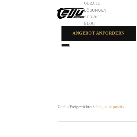
GERÄTE
LÖSUNGEN
SERVICE
BLOG
ANGEBOT ANFORDERN
GERÄTE
LÖSUNGEN
SERVICE
Geräte
/
Freigewichte
/
Schrägbank positiv