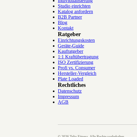
Individualisierung
Studio einrichten
Katalog anfordern
B2B Partner
Blog
Kontakt
Ratgeber
Einrichtungskosten
Geräte-Guide
Kaufratgeber
1:1 Kraftübertragung
ISO Zertifizierung
Profi vs. Consumer
Hersteller-Vergleich
Plate Loaded
Rechtliches
Datenschutz
Impressum
AGB
©
2026
Telju Fitness. Alle Rechte vorbehalten.