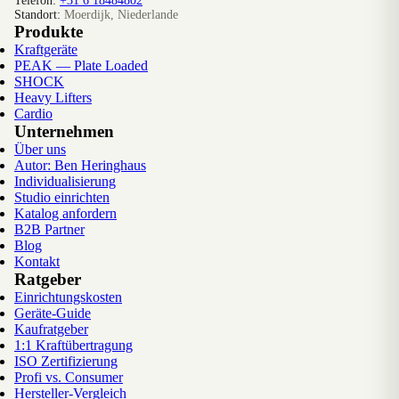
Telefon:
+31 6 18484802
Standort:
Moerdijk, Niederlande
Produkte
Kraftgeräte
PEAK — Plate Loaded
SHOCK
Heavy Lifters
Cardio
Unternehmen
Über uns
Autor: Ben Heringhaus
Individualisierung
Studio einrichten
Katalog anfordern
B2B Partner
Blog
Kontakt
Ratgeber
Einrichtungskosten
Geräte-Guide
Kaufratgeber
1:1 Kraftübertragung
ISO Zertifizierung
Profi vs. Consumer
Hersteller-Vergleich