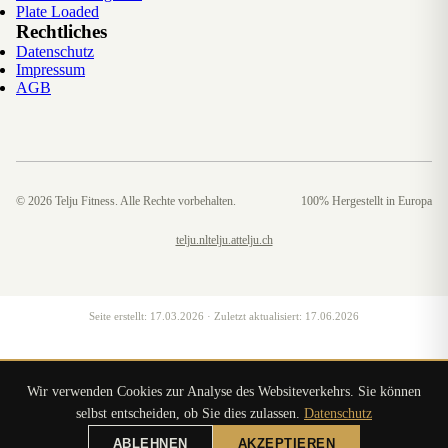
Plate Loaded
Rechtliches
Datenschutz
Impressum
AGB
©
2026
Telju Fitness. Alle Rechte vorbehalten.
100% Hergestellt in Europa
telju.nl
telju.at
telju.ch
Seite erstellt:
17.03.2026
· Zuletzt aktualisiert:
17.06.2026
Wir verwenden Cookies zur Analyse des Websiteverkehrs. Sie können
selbst entscheiden, ob Sie dies zulassen.
Datenschutz
ABLEHNEN
AKZEPTIEREN
ANGEBOT ANFORDERN