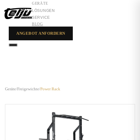
GERÄTE
LÖSUNGEN
SERVICE
BLOG
ANGEBOT ANFORDERN
GERÄTE
LÖSUNGEN
SERVICE
Geräte
/
Freigewichte
/
Power Rack