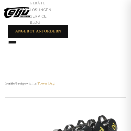
GERÄTE
LÖSUNGEN
SERVICE
BLOG
ANGEBOT ANFORDERN
GERÄTE
LÖSUNGEN
SERVICE
Geräte
/
Freigewichte
/
Power Bag