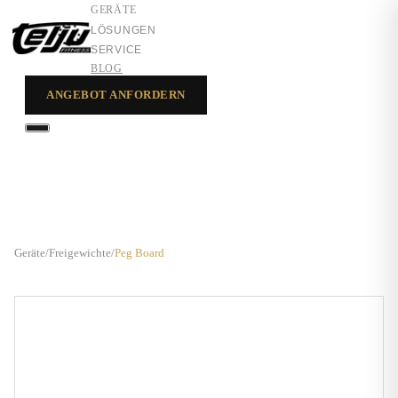
GERÄTE
LÖSUNGEN
SERVICE
BLOG
ANGEBOT ANFORDERN
GERÄTE
LÖSUNGEN
SERVICE
Geräte
/
Freigewichte
/
Peg Board