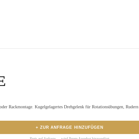
E
der Rackmontage. Kugelgelagertes Drehgelenk für Rotationsübungen, Rudern 
+ ZUR ANFRAGE HINZUFÜGEN
Preis auf Anfrage — wird Ihrem Angebot hinzugefügt