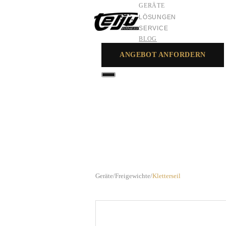
GERÄTE
LÖSUNGEN
SERVICE
BLOG
ANGEBOT ANFORDERN
GERÄTE
LÖSUNGEN
SERVICE
Geräte
/
Freigewichte
/
Kletterseil