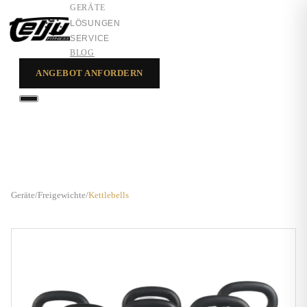
GERÄTE
LÖSUNGEN
SERVICE
BLOG
ANGEBOT ANFORDERN
GERÄTE
LÖSUNGEN
SERVICE
Geräte
/
Freigewichte
/
Kettlebells