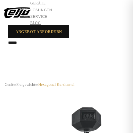
GERÄTE
LÖSUNGEN
SERVICE
BLOG
ANGEBOT ANFORDERN
GERÄTE
LÖSUNGEN
SERVICE
Geräte
/
Freigewichte
/
Hexagonal Kurzhantel