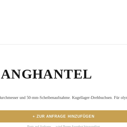
LANGHANTEL
durchmesser und 50-mm-Scheibenaufnahme. Kugellager-Drehbuchsen. Für olym
+ ZUR ANFRAGE HINZUFÜGEN
Preis auf Anfrage — wird Ihrem Angebot hinzugefügt