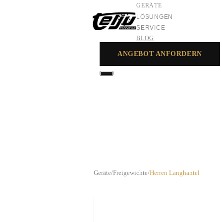
GERÄTE
LÖSUNGEN
SERVICE
BLOG
ANGEBOT ANFORDERN
GERÄTE
LÖSUNGEN
SERVICE
Geräte
/
Freigewichte
/
Herren Langhantel