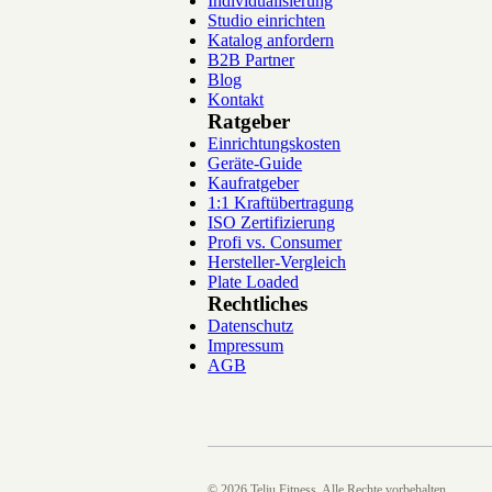
Individualisierung
Studio einrichten
Katalog anfordern
B2B Partner
Blog
Kontakt
Ratgeber
Einrichtungskosten
Geräte-Guide
Kaufratgeber
1:1 Kraftübertragung
ISO Zertifizierung
Profi vs. Consumer
Hersteller-Vergleich
Plate Loaded
Rechtliches
Datenschutz
Impressum
AGB
©
2026
Telju Fitness. Alle Rechte vorbehalten.