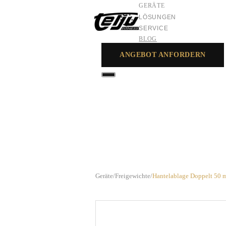
GERÄTE
LÖSUNGEN
SERVICE
BLOG
ANGEBOT ANFORDERN
GERÄTE
LÖSUNGEN
SERVICE
Geräte
/
Freigewichte
/
Hantelablage Doppelt 50